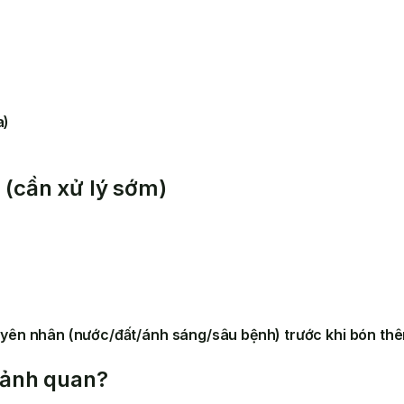
a)
 (cần xử lý sớm)
yên nhân (nước/đất/ánh sáng/sâu bệnh) trước khi bón thê
cảnh quan?