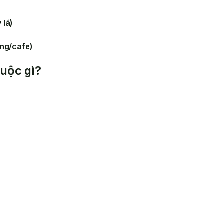
 lá)
àng/cafe)
uộc gì?