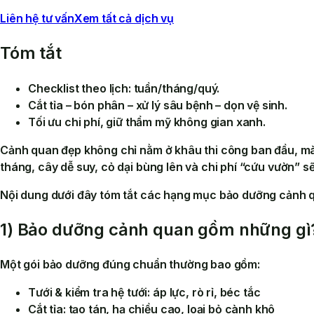
Liên hệ tư vấn
Xem tất cả dịch vụ
Tóm tắt
Checklist theo lịch: tuần/tháng/quý.
Cắt tỉa – bón phân – xử lý sâu bệnh – dọn vệ sinh.
Tối ưu chi phí, giữ thẩm mỹ không gian xanh.
Cảnh quan đẹp không chỉ nằm ở khâu thi công ban đầu, 
tháng, cây dễ suy, cỏ dại bùng lên và chi phí “cứu vườn” s
Nội dung dưới đây tóm tắt các hạng mục bảo dưỡng cảnh qu
1) Bảo dưỡng cảnh quan gồm những gì
Một gói bảo dưỡng đúng chuẩn thường bao gồm:
Tưới & kiểm tra hệ tưới
: áp lực, rò rỉ, béc tắc
Cắt tỉa
: tạo tán, hạ chiều cao, loại bỏ cành khô