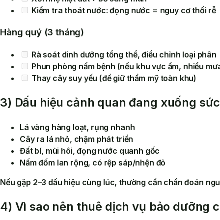
Kiểm tra thoát nước: đọng nước = nguy cơ thối rễ
Hàng quý (3 tháng)
Rà soát dinh dưỡng tổng thể, điều chỉnh loại phân
Phun phòng nấm bệnh (nếu khu vực ẩm, nhiều mư
Thay cây suy yếu (để giữ thẩm mỹ toàn khu)
3) Dấu hiệu cảnh quan đang xuống sức
Lá
vàng hàng loạt
, rụng nhanh
Cây
ra lá nhỏ
, chậm phát triển
Đất bí, mùi hôi,
đọng nước
quanh gốc
Nấm đốm lan rộng, có rệp sáp/nhện đỏ
Nếu gặp 2–3 dấu hiệu cùng lúc, thường cần chẩn đoán ngu
4) Vì sao nên thuê dịch vụ bảo dưỡng 