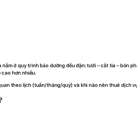
mà nằm ở
quy trình bảo dưỡng đều đặn
: tưới – cắt tỉa – bón 
ẽ cao hơn nhiều.
an theo lịch (tuần/tháng/quý) và khi nào nên thuê dịch v
?