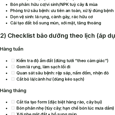
Bón phân
: hữu cơ/vi sinh/NPK tuỳ cây & mùa
Phòng trừ sâu bệnh
: ưu tiên an toàn, xử lý đúng bệnh
Dọn vệ sinh
: lá rụng, cành gãy, rác hữu cơ
Cải tạo đất
: bổ sung mùn, xới mặt, tăng thoáng
2) Checklist bảo dưỡng theo lịch (áp 
Hàng tuần
Kiểm tra độ ẩm đất (đừng tưới “theo cảm giác”)
Gom lá rụng, làm sạch lối đi
Quan sát sâu bệnh: rệp sáp, nấm đốm, nhện đỏ
Cắt bỏ lá/cành hư (dùng kéo sạch)
Hàng tháng
Cắt tỉa tạo form (đặc biệt hàng rào, cây bụi)
Bón phân nhẹ (tùy cây; hạn chế bón lúc mưa dầm)
Xới nhẹ mặt đất + bổ sung mùn