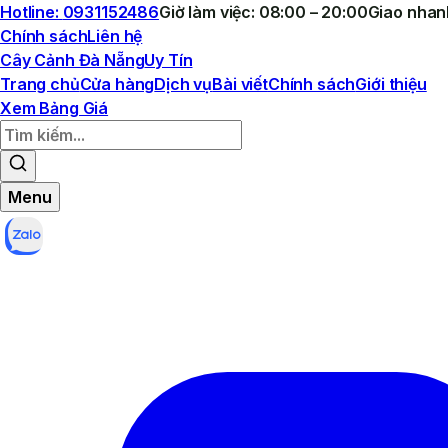
Hotline:
0931152486
Giờ làm việc: 08:00 – 20:00
Giao nhan
Chính sách
Liên hệ
Cây Cảnh Đà Nẵng
Uy Tín
Trang chủ
Cửa hàng
Dịch vụ
Bài viết
Chính sách
Giới thiệu
Xem Bảng Giá
Menu